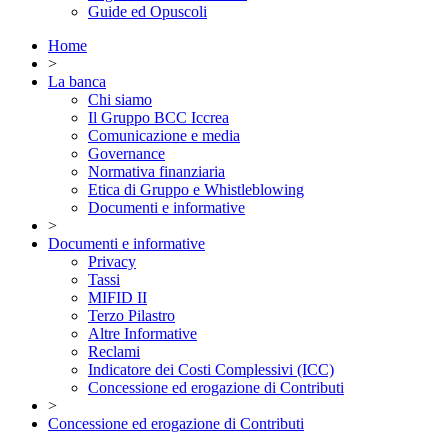
Guide ed Opuscoli
Home
>
La banca
Chi siamo
Il Gruppo BCC Iccrea
Comunicazione e media
Governance
Normativa finanziaria
Etica di Gruppo e Whistleblowing
Documenti e informative
>
Documenti e informative
Privacy
Tassi
MIFID II
Terzo Pilastro
Altre Informative
Reclami
Indicatore dei Costi Complessivi (ICC)
Concessione ed erogazione di Contributi
>
Concessione ed erogazione di Contributi