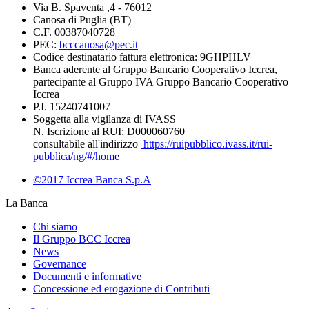
Via B. Spaventa ,4 - 76012
Canosa di Puglia (BT)
C.F. 00387040728
PEC:
bcccanosa@pec.it
Codice destinatario fattura elettronica: 9GHPHLV
Banca aderente al Gruppo Bancario Cooperativo Iccrea,
partecipante al Gruppo IVA Gruppo Bancario Cooperativo
Iccrea
P.I. 15240741007
Soggetta alla vigilanza di IVASS
N. Iscrizione al RUI: D000060760
consultabile all'indirizzo
https://ruipubblico.ivass.it/rui-
pubblica/ng/#/home
©2017 Iccrea Banca S.p.A
La Banca
Chi siamo
Il Gruppo BCC Iccrea
News
Governance
Documenti e informative
Concessione ed erogazione di Contributi