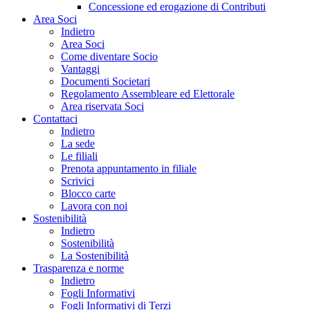
Concessione ed erogazione di Contributi
Area Soci
Indietro
Area Soci
Come diventare Socio
Vantaggi
Documenti Societari
Regolamento Assembleare ed Elettorale
Area riservata Soci
Contattaci
Indietro
La sede
Le filiali
Prenota appuntamento in filiale
Scrivici
Blocco carte
Lavora con noi
Sostenibilità
Indietro
Sostenibilità
La Sostenibilità
Trasparenza e norme
Indietro
Fogli Informativi
Fogli Informativi di Terzi