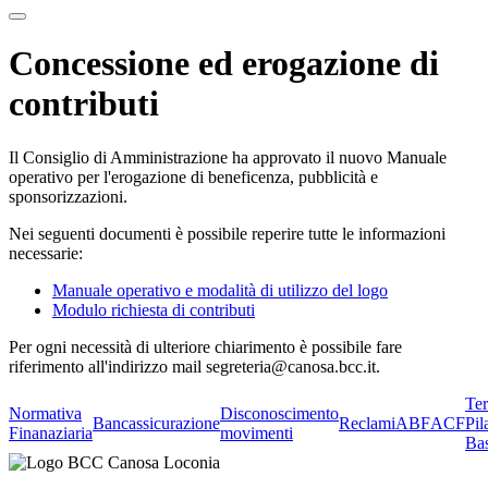
Concessione ed erogazione di
contributi
Il Consiglio di Amministrazione ha approvato il nuovo Manuale
operativo per l'erogazione di beneficenza, pubblicità e
sponsorizzazioni.
Nei seguenti documenti è possibile reperire tutte le informazioni
necessarie:
Manuale operativo e modalità di utilizzo del logo
Modulo richiesta di contributi
Per ogni necessità di ulteriore chiarimento è possibile fare
riferimento all'indirizzo mail segreteria@canosa.bcc.it.
Te
Normativa
Disconoscimento
Bancassicurazione
Reclami
ABF
ACF
Pil
Finanaziaria
movimenti
Bas