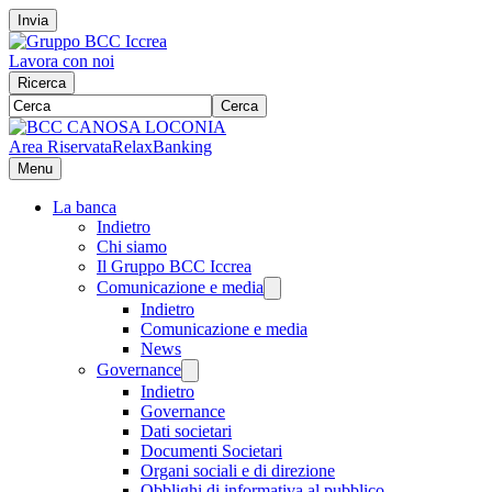
Invia
Lavora con noi
Ricerca
Cerca
Area Riservata
RelaxBanking
Menu
La banca
Indietro
Chi siamo
Il Gruppo BCC Iccrea
Comunicazione e media
Indietro
Comunicazione e media
News
Governance
Indietro
Governance
Dati societari
Documenti Societari
Organi sociali e di direzione
Obblighi di informativa al pubblico