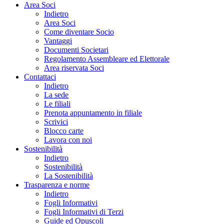
Area Soci
Indietro
Area Soci
Come diventare Socio
Vantaggi
Documenti Societari
Regolamento Assembleare ed Elettorale
Area riservata Soci
Contattaci
Indietro
La sede
Le filiali
Prenota appuntamento in filiale
Scrivici
Blocco carte
Lavora con noi
Sostenibilità
Indietro
Sostenibilità
La Sostenibilità
Trasparenza e norme
Indietro
Fogli Informativi
Fogli Informativi di Terzi
Guide ed Opuscoli