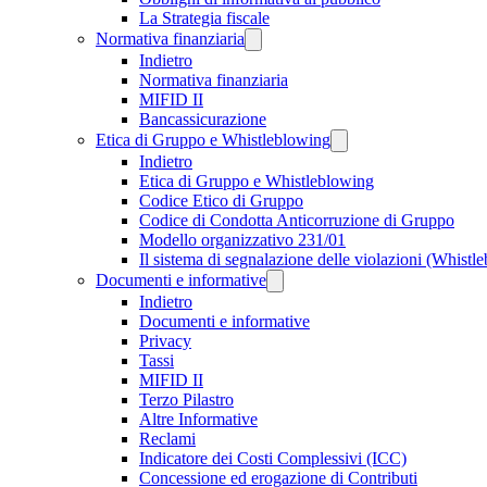
La Strategia fiscale
Normativa finanziaria
Indietro
Normativa finanziaria
MIFID II
Bancassicurazione
Etica di Gruppo e Whistleblowing
Indietro
Etica di Gruppo e Whistleblowing
Codice Etico di Gruppo
Codice di Condotta Anticorruzione di Gruppo
Modello organizzativo 231/01
Il sistema di segnalazione delle violazioni (Whistl
Documenti e informative
Indietro
Documenti e informative
Privacy
Tassi
MIFID II
Terzo Pilastro
Altre Informative
Reclami
Indicatore dei Costi Complessivi (ICC)
Concessione ed erogazione di Contributi