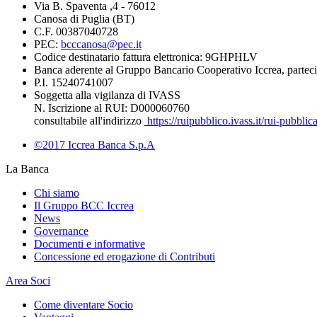
Via B. Spaventa ,4 - 76012
Canosa di Puglia (BT)
C.F. 00387040728
PEC:
bcccanosa@pec.it
Codice destinatario fattura elettronica: 9GHPHLV
Banca aderente al Gruppo Bancario Cooperativo Iccrea, parte
P.I. 15240741007
Soggetta alla vigilanza di IVASS
N. Iscrizione al RUI: D000060760
consultabile all'indirizzo
https://ruipubblico.ivass.it/rui-pubbli
©2017 Iccrea Banca S.p.A
La Banca
Chi siamo
Il Gruppo BCC Iccrea
News
Governance
Documenti e informative
Concessione ed erogazione di Contributi
Area Soci
Come diventare Socio