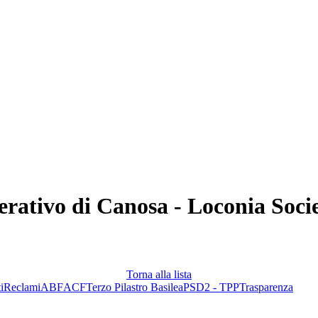
perativo di Canosa - Loconia Soc
Torna alla lista
i
Reclami
ABF
ACF
Terzo Pilastro Basilea
PSD2 - TPP
Trasparenza