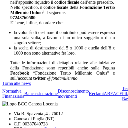
nell’apposito riquadro il
codice fiscale
dell’ente prescelto.
Nello specifico, il
codice fiscale
della
Fondazione Tertio
Millennio Onlus
è il seguente:
97243760580
E’ bene, infine, ricordare che:
la volontà di destinare il contributo può essere espressa
una sola volta, a favore di un unico soggetto o di un
singolo settore;
la scelta di destinazione del 5 x 1000 e quella dell’8 x
1000 non sono alternative fra loro.
Tutte le informazioni di dettaglio relative alle iniziative
della Fondazione sono reperibili anche sulla Pagina
Facebook
“Fondazione Tertio Millennio Onlus” e
sull’account
twitter
@fondtmillennio
.
Torna alle news
Te
Normativa
Disconoscimento
Bancassicurazione
Reclami
ABF
ACF
Pil
Finanaziaria
movimenti
Bas
Via B. Spaventa ,4 - 76012
Canosa di Puglia (BT)
C.F. 00387040728