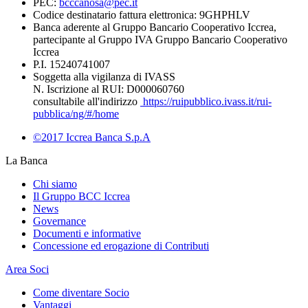
PEC:
bcccanosa@pec.it
Codice destinatario fattura elettronica: 9GHPHLV
Banca aderente al Gruppo Bancario Cooperativo Iccrea,
partecipante al Gruppo IVA Gruppo Bancario Cooperativo
Iccrea
P.I. 15240741007
Soggetta alla vigilanza di IVASS
N. Iscrizione al RUI: D000060760
consultabile all'indirizzo
https://ruipubblico.ivass.it/rui-
pubblica/ng/#/home
©2017 Iccrea Banca S.p.A
La Banca
Chi siamo
Il Gruppo BCC Iccrea
News
Governance
Documenti e informative
Concessione ed erogazione di Contributi
Area Soci
Come diventare Socio
Vantaggi