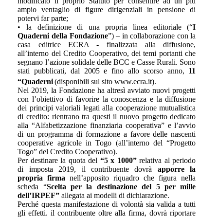
modificato il proprio Statuto per consentire ad un più
ampio ventaglio di figure dirigenziali in pensione di
potervi far parte;
• la definizione di una propria linea editoriale (“
I
Quaderni della Fondazione
”) – in collaborazione con la
casa editrice ECRA - finalizzata alla diffusione,
all’interno del Credito Cooperativo, dei temi portanti che
segnano l’azione solidale delle BCC e Casse Rurali. Sono
stati pubblicati, dal 2005 e fino allo scorso anno,
11
“Quaderni
(disponibili sul sito www.ecra.it).
Nel 2019, la Fondazione ha altresì avviato nuovi progetti
con l’obiettivo di favorire la conoscenza e la diffusione
dei principi valoriali legati alla cooperazione mutualistica
di credito: rientrano tra questi il nuovo progetto dedicato
alla “Alfabetizzazione finanziaria cooperativa” e l’avvio
di un programma di formazione a favore delle nascenti
cooperative agricole in Togo (all’interno del “Progetto
Togo” del Credito Cooperativo).
Per destinare la quota del
“5 x 1000”
relativa al periodo
di imposta 2019, il contribuente dovrà
apporre la
propria firma
nell’apposito riquadro
che figura nella
scheda “
Scelta per la destinazione del 5 per mille
dell’IRPEF”
allegata ai modelli di dichiarazione.
Perché questa manifestazione di volontà sia valida a tutti
gli effetti. il contribuente oltre alla firma, dovrà riportare