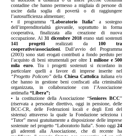
contadine che hanno permesso a migliaia di persone di
uscire dalla soglia di povertà o di raggiungere
l’autosufficienza alimentare;
• il programma “
Laboratorio Italia
” a sostegno
dell’imprenditorialità giovanile, soprattutto in forma
cooperativa, finalizzata alla creazione di nuova
occupazione. Al
31 dicembre 2018
erano stati sostenuti
141 progetti
realizzati da
100 tra
cooperative/associazioni
. Dall’avvio del Programma
(2003) sono stati erogati contributi a fondo perduto per
l’acquisto di beni strumentali per oltre
1 milione e 500
mila euro
. Tra i progetti sostenuti si ricordano in
particolare quelli a favore di imprese inserite nel
“Progetto Policoro”
della
Chiesa Cattolica
italiana e/o
che hanno in gestione beni confiscati alla criminalità
organizzata, in collaborazione con l’Associazione
antimafia
“Libera”;
• la costituzione della Associazione “
Seniores BCC
”
(riservata a personale direttivo, oggi in pensione, delle
BCC-CR, delle Federazioni locali e degli Enti del
sistema) attraverso la quale la Fondazione seleziona i
“Tutor” messi gratuitamente a disposizione delle imprese
sostenute nel progetto “Laboratorio Italia”. Sono oggi
24
gli aderenti alla Associazione, che di recente ha