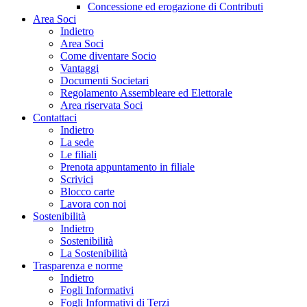
Concessione ed erogazione di Contributi
Area Soci
Indietro
Area Soci
Come diventare Socio
Vantaggi
Documenti Societari
Regolamento Assembleare ed Elettorale
Area riservata Soci
Contattaci
Indietro
La sede
Le filiali
Prenota appuntamento in filiale
Scrivici
Blocco carte
Lavora con noi
Sostenibilità
Indietro
Sostenibilità
La Sostenibilità
Trasparenza e norme
Indietro
Fogli Informativi
Fogli Informativi di Terzi