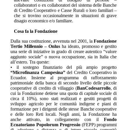
collaboratori o ex collaboratori del sistema delle Banche
di Credito Cooperativo e Casse Rurali o loro familiari –
che si trovino occasionalmente in situazioni di grave
disagio economico e/o familiare.
Cosa fa la Fondazione
Dalla sua costituzione, avvenuta nel 2001, la
Fondazione
Tertio Millennio – Onlus
ha ideato, promosso e gestito
una serie di iniziative in grado di creare autentico “valore
aggiunto sociale” o nuova occupazione, sia in Italia che
all’estero. Tra queste:
• il sostegno finanziario del più ampio progetto
“Microfinanza Campesina”
del Credito Cooperativo in
Ecuador. Insieme al programma di rafforzamento
patrimoniale della banca di secondo livello delle piccole
cooperative di credito di villaggio (
BanCodesarrollo
, di
cui la Fondazione detiene una quota di capitale sociale di
circa il 10%), sono stati realizzati e gestiti progetti di
sviluppo agricolo per le comunità indigene e piani di
formazione per i dirigenti delle stesse Banche cooperative
e delle loro Reti locali. Negli anni, la Fondazione ha
anche attivato, in collegamento con il
Fondo
Ecuatoriano Popolorum Progressio
(FEPP) programmi
di adozione a distanza o di intere piccole comunità